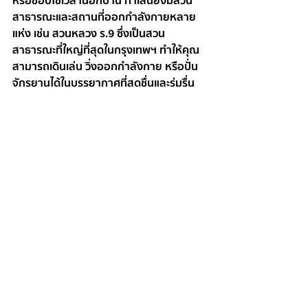
หรือชอบใช้เวลานอกบ้าน ทำเลนี้ยังมีสวน
สาธารณะและสถานที่ออกกำลังกายหลาย
แห่ง เช่น สวนหลวง ร.9 ซึ่งเป็นสวน
สาธารณะที่ใหญ่ที่สุดในกรุงเทพฯ ทำให้คุณ
สามารถเดินเล่น วิ่งออกกำลังกาย หรือปั่น
จักรยานได้ในบรรยากาศที่สดชื่นและร่มรื่น