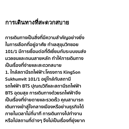
การเดินทางที่สะดวกสบาย
การเดินทางเป็นสิ่งที่มีความสำคัญอย่างยิ่ง
ในการเลือกที่อยู่อาศัย ทำเลสุขุมวิทซอย 
101/1 มีการเชื่อมต่อที่ดีเยี่ยมกับระบบขนส่ง
มวลชนและถนนสายหลัก ทำให้การเดินทาง
เป็นเรื่องที่ง่ายและสะดวกสบาย
1. ใกล้สถานีรถไฟฟ้า:
 โครงการ KingSon 
Sukhumvit 101/1 อยู่ใกล้กับสถานี
รถไฟฟ้า BTS ปุณณวิถีและสถานีรถไฟฟ้า 
BTS อุดมสุข การเดินทางด้วยรถไฟฟ้าจึง
เป็นเรื่องที่ง่ายดายและรวดเร็ว คุณสามารถ
เดินทางเข้าสู่ใจกลางเมืองหรือย่านธุรกิจได้
ภายในเวลาไม่กี่นาที การเดินทางไปทำงาน
หรือไปสถานที่ต่างๆ จึงไม่เป็นเรื่องที่ยุ่งยาก