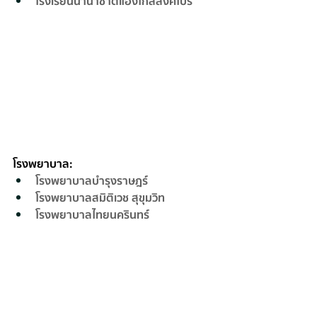
โรงเรียนนานาชาติแองโกลสิงคโปร์
โรงพยาบาล:
โรงพยาบาลบำรุงราษฎร์
โรงพยาบาลสมิติเวช สุขุมวิท
โรงพยาบาลไทยนครินทร์