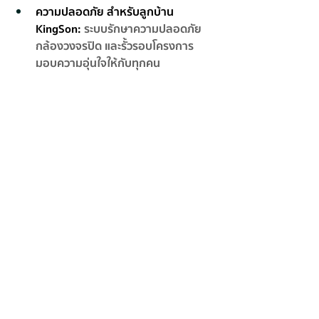
ความปลอดภัย สำหรับลูกบ้าน 
KingSon:
ระบบรักษาความปลอดภัย 
กล้องวงจรปิด และรั้วรอบโครงการ 
มอบความอุ่นใจให้กับทุกคน 
สำหรับนักธุรกิจ:
การเดินทางที่สะดวก:
จอดรถได้ถึง 3 
คัน ทุกแบบบ้าน ทำเลเชื่อมต่อทุกจุด
หมายสำคัญในเมืองหลวง เหมาะ
สำหรับการทำงานภายในบ้าน และ
สะดวกต่อการเดินทางเพื่อติดต่อธุรกิจ
สิ่งอำนวยความสะดวกครบครัน:
งาน